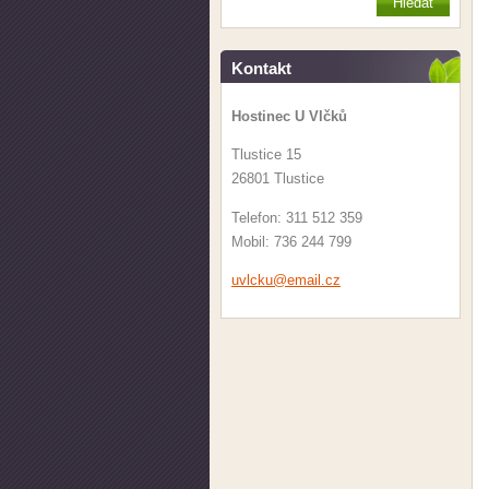
Kontakt
Hostinec U Vlčků
Tlustice 15
26801 Tlustice
Telefon: 311 512 359
Mobil: 736 244 799
uvlcku@e
mail.cz