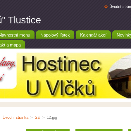
Úvodní strá
" Tlustice
Slavnostní menu
Nápojový lístek
Kalendář akcí
Novink
akt a mapa
Úvodní stránka
>
Sál
>
12.jpg