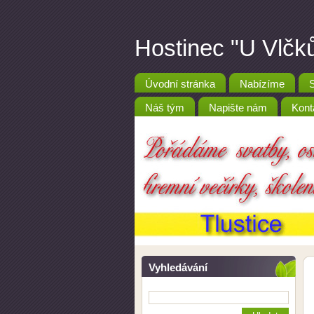
Hostinec "U Vlčků
Úvodní stránka
Nabízíme
Náš tým
Napište nám
Kont
Vyhledávání