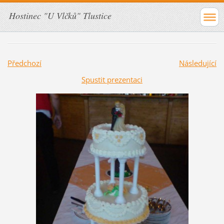
Hostinec "U Vlčků" Tlustice
Předchozí
Následující
Spustit prezentaci