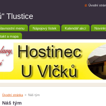
Úvodní strá
" Tlustice
Slavnostní menu
Nápojový lístek
Kalendář akcí
Novink
takt a mapa
Úvodní stránka
>
Náš tým
Náš tým