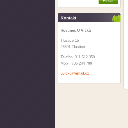
Kontakt
Hostinec U Vlčků
Tlustice 15
26801 Tlustice
Telefon: 311 512 359
Mobil: 736 244 799
uvlcku@e
mail.cz