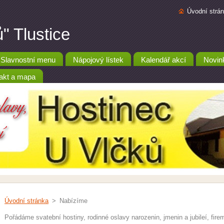
Úvodní strá
" Tlustice
Slavnostní menu
Nápojový lístek
Kalendář akcí
Novin
akt a mapa
Úvodní stránka
>
Nabízíme
Pořádáme svatební hostiny, rodinné oslavy narozenin, jmenin a jubileí, fir