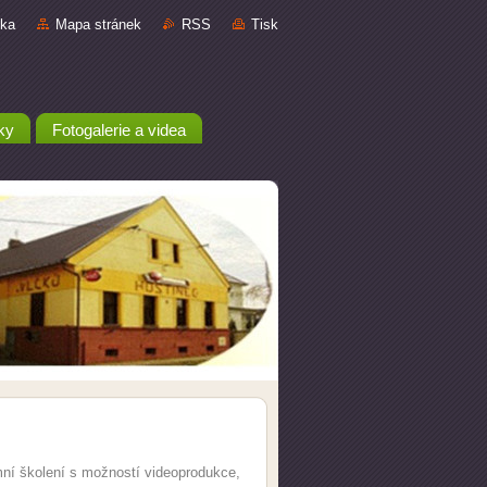
nka
Mapa stránek
RSS
Tisk
ky
Fotogalerie a videa
emní školení s možností videoprodukce,