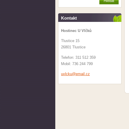
Kontakt
Hostinec U Vlčků
Tlustice 15
26801 Tlustice
Telefon: 311 512 359
Mobil: 736 244 799
uvlcku@e
mail.cz