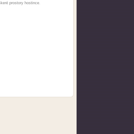
škeré prostory hostince.