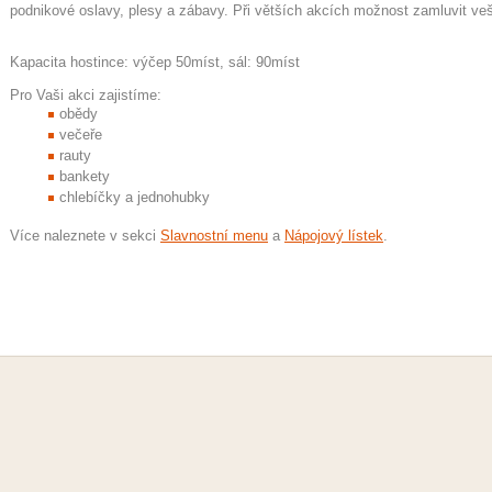
podnikové oslavy, plesy a zábavy. Při větších akcích možnost zamluvit ve
Kapacita hostince: výčep 50míst, sál: 90míst
Pro Vaši akci zajistíme:
obědy
večeře
rauty
bankety
chlebíčky a jednohubky
Více naleznete v sekci
Slavnostní menu
a
Nápojový lístek
.